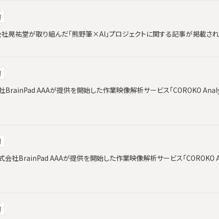
報
と株式会社晃祐堂が取り組んだ「熊野筆×AI」プロジェクトに関する記事が掲載さ
報
会社BrainPad AAAが提供を開始した作業映像解析サービス「COROKO Ana
報
社BrainPad AAAが提供を開始した作業映像解析サービス「COROKO An
報