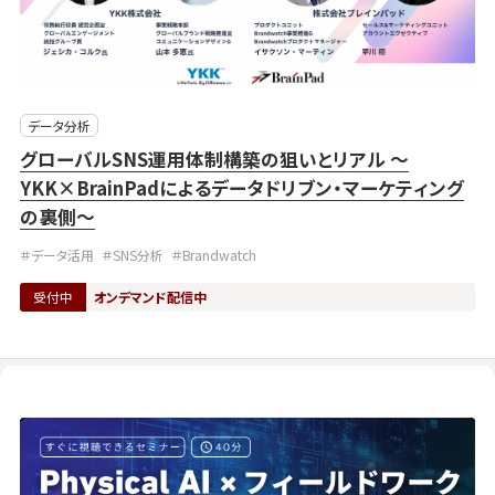
データ分析
グローバルSNS運用体制構築の狙いとリアル ～
YKK×BrainPadによるデータドリブン・マーケティング
の裏側～
＃データ活用
＃SNS分析
＃Brandwatch
受付中
オンデマンド配信中