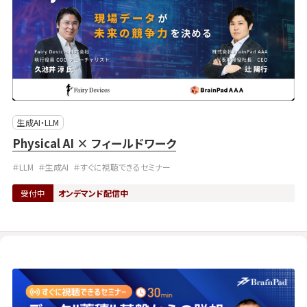
生成AI・LLM
Physical AI × フィールドワーク
＃LLM
＃生成AI
＃すぐに視聴できるセミナー
受付中
オンデマンド配信中