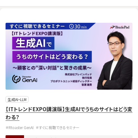
生成AI・LLM
【ITトレンドEXPO講演版】生成AIでうちのサイトはどう変
わる？
＃Rtoaster GenAI
＃すぐに視聴できるセミナー