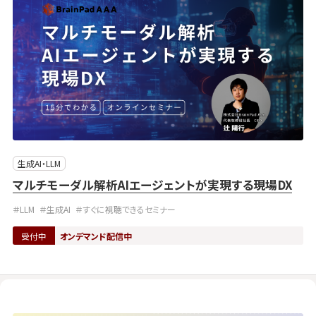
生成AI・LLM
マルチモーダル解析AIエージェントが実現する現場DX
＃LLM
＃生成AI
＃すぐに視聴できるセミナー
受付中
オンデマンド配信中