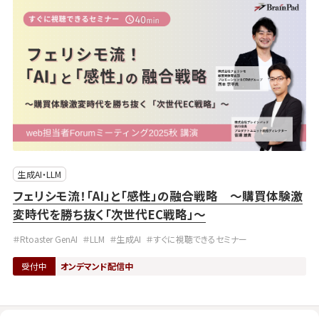
生成AI・LLM
フェリシモ流！「AI」と「感性」の融合戦略 〜購買体験激
変時代を勝ち抜く「次世代EC戦略」〜
＃Rtoaster GenAI
＃LLM
＃生成AI
＃すぐに視聴できるセミナー
受付中
オンデマンド配信中