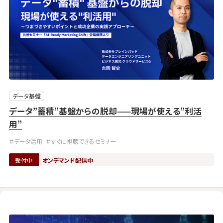
データ基盤
データ”蓄積”基盤からの脱却——現場が使える”利活
用”
＃データ活用
＃すぐに視聴できるセミナー
受付中
オンデマンド配信中