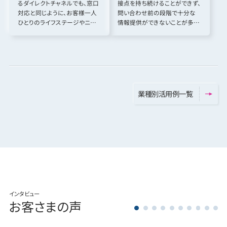
るダイレクトチャネルでも、窓口
接点を持ち続けることができず、
対応と同じように、お客様一人
問い合わせ前の段階で十分な
ひとりのライフステージやニー
情報提供ができないことが多い
ズに応じた…
不動産…
業
種
別
活
用
例
一
覧
インタビュー
お客さまの声