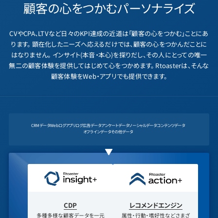
顧客の心をつかむ
パーソナライズ
CVやCPA、LTVなど日々のKPI達成の近道は「顧客の心をつかむ」ことにあ
ります。
顕在化したニーズへ応えるだけでは、顧客の心をつかんだことに
はなりません。
インサイト(本音・本心)を探りだし、その人にとっての唯一
無二の顧客体験を提供してはじめて心をつかめます。
Rtoasterは、そんな
顧客体験をWeb・アプリでも提供できます。
CRMデータ
Webログ
アプリログ
広告データ
アンケートデータ
ソーシャルデータ
コンテンツデータ
オフラインデータ
その他データ
CDP
レコメンドエンジン
多種多様な顧客データを一元
属性・行動・嗜好性などさまざ