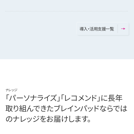
導
入
・
活
用
支
援
一
覧
ナレッジ
「パーソナライズ」「レコメンド」に
長年
取り組んできたブレインパッド
ならでは
のナレッジをお届けします。