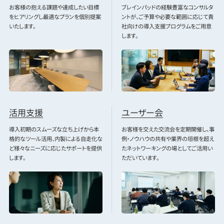
お客様の抱える課題や達成したい目標
ブレインパッドの経験豊富なコンサルタ
をヒアリングし最適なプランを個別提案
ントが、ご予算や必要な範囲に応じて貴
いたします。
社向けの導入支援プログラムをご用意
します。
活用支援
ユーザー会
導入初期のスムーズな立ち上げから本
お客様を交えた交流会を定期開催し、事
格的なツール活用、内製による自走化な
例・ノウハウの共有や業界の垣根を超え
ど様々なニーズに応じたサポートを提供
たネットワーキングの場としてご活用い
します。
ただいています。