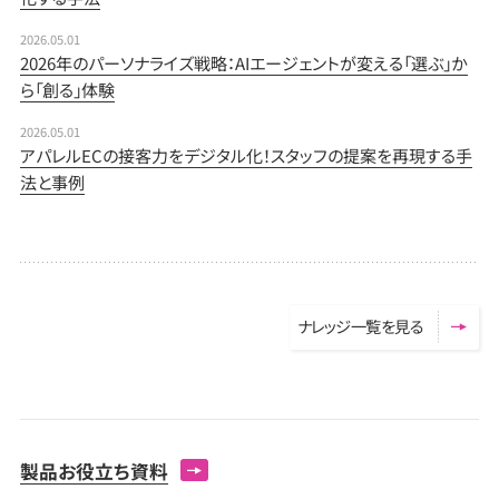
2026.05.01
2026年のパーソナライズ戦略：AIエージェントが変える「選ぶ」か
ら「創る」体験
2026.05.01
アパレルECの接客力をデジタル化！スタッフの提案を再現する手
法と事例
ナ
レ
ッ
ジ
一
覧
を
見
る
製品お役立ち資料