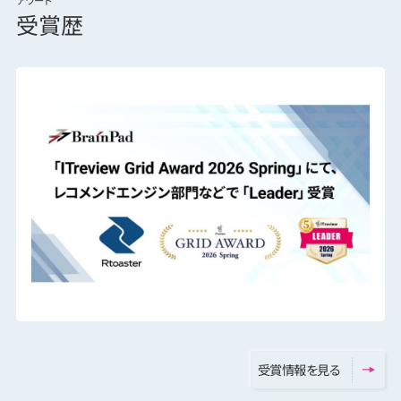
アワード
受賞歴
受
賞
情
報
を
見
る