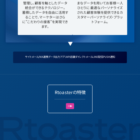
管理し、顧客を軸としたデータ
まなデータを用いてお客様一人
統合ができるテクノロジー。
ひとりに
最適なパーソナライズ
蓄積したデータを自由に活用す
された顧客体験を提供できるカ
ることで、マーケターはさら
スタマーパーソナライズ・プラッ
に"こだわりの接客"を実現でき
トフォーム。
ます。
サイト
メール/MA連携
データ出力
アプリ
API
店舗
ダイレクトメール
LINE配信
PUSH通知
R
t
o
a
s
t
e
r
の
特
徴