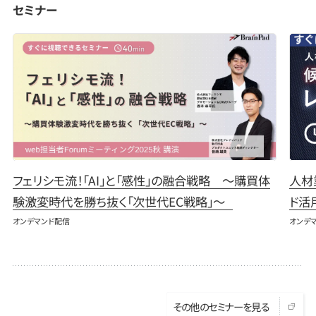
セミナー
フェリシモ流！「AI」と「感性」の融合戦略 〜購買体
人材
験激変時代を勝ち抜く「次世代EC戦略」〜
ド活
オンデマンド配信
オンデ
そ
の
他
の
セ
ミ
ナ
ー
を
見
る