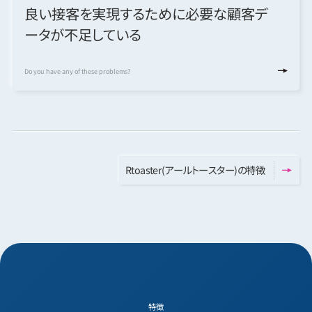
良い接客を実現するために
必要な顧客デ
ータが
不足している
Do you have any of these problems?
R
t
o
a
s
t
e
r
(
ア
ー
ル
ト
ー
ス
タ
ー
)
の
特
徴
特徴