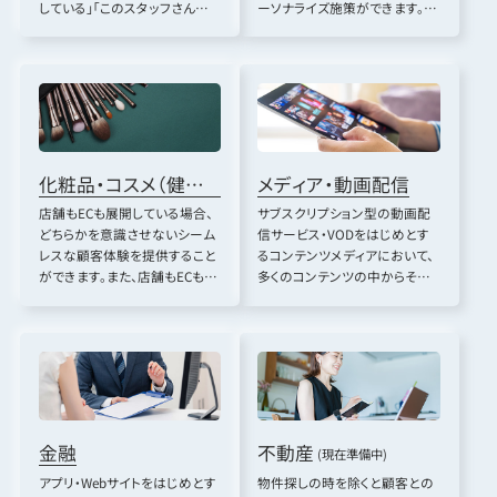
している」「このスタッフさんの
ーソナライズ施策ができます。店
コ…
舗へ…
化粧品・コスメ（健康
メディア・動画配信
食品、消費財）
店舗もECも展開している場合、
サブスクリプション型の動画配
どちらかを意識させないシーム
信サービス・VODをはじめとす
レスな顧客体験を提供すること
るコンテンツメディアにおいて、
ができます。また、店舗もECも
多くのコンテンツの中からその
購…
人…
金融
不動産
(現在準備中)
アプリ・Webサイトをはじめとす
物件探しの時を除くと顧客との