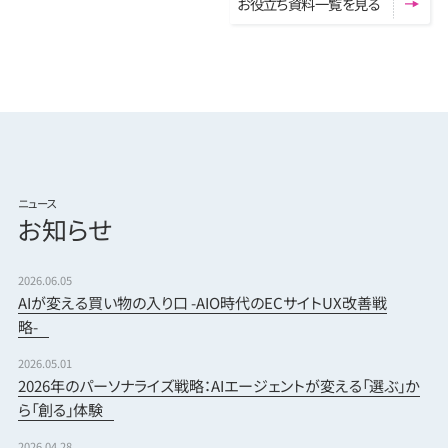
お
役
立
ち
資
料
一
覧
を
見
る
ニュース
お知らせ
2026.06.05
AIが変える買い物の入り口 -AIO時代のECサイトUX改善戦
略-
2026.05.01
2026年のパーソナライズ戦略：AIエージェントが変える「選ぶ」か
ら「創る」体験
2026.04.28