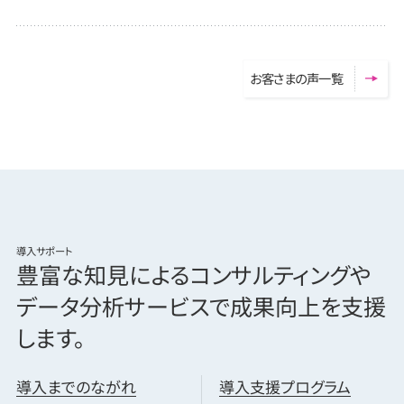
お
客
さ
ま
の
声
一
覧
導入サポート
豊富な知見による
コンサルティングや
データ分析サービスで
成果向上を支援
します。
導入までのながれ
導入支援プログラム