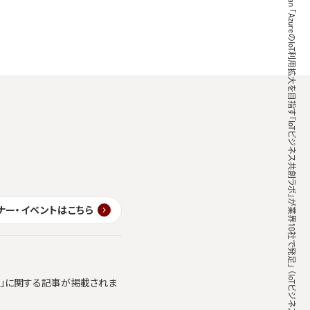
ZDNet Japan 「AzureのIoT利用拡大を目指す『IoTビジネス共創ラボ』が業界10社で発足」 （IoTビジネス協創ラボの参加企業として当社が紹介）
ナー・イベントはこちら
ics」に関する記事が掲載されま