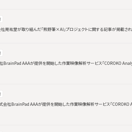
報
と株式会社晃祐堂が取り組んだ「熊野筆×AI」プロジェクトに関する記事が掲載さ
報
会社BrainPad AAAが提供を開始した作業映像解析サービス「COROKO Ana
報
社BrainPad AAAが提供を開始した作業映像解析サービス「COROKO An