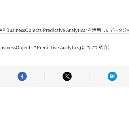
P BusinessObjects Predictive Analytics』を活用した
nessObjects™ Predictive Analytics」について紹介）