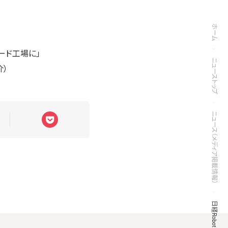
ホーム
ード工場に」
ニューストップ
介）
ニュース（メディア掲載情報）
日経Robotics 3月号