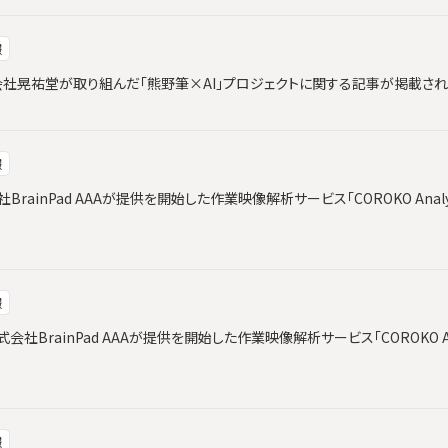
報
と株式会社晃祐堂が取り組んだ「熊野筆×AI」プロジェクトに関する記事が掲載さ
報
会社BrainPad AAAが提供を開始した作業映像解析サービス「COROKO Ana
報
社BrainPad AAAが提供を開始した作業映像解析サービス「COROKO An
報