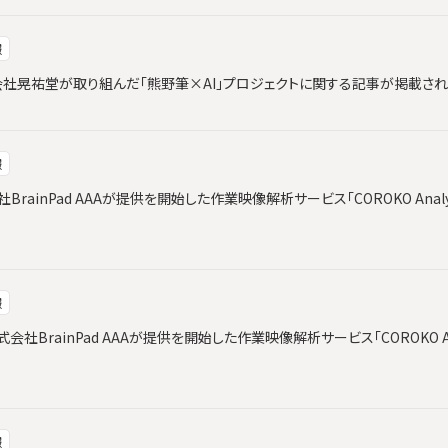
報
と株式会社晃祐堂が取り組んだ「熊野筆×AI」プロジェクトに関する記事が掲載さ
報
会社BrainPad AAAが提供を開始した作業映像解析サービス「COROKO Ana
報
社BrainPad AAAが提供を開始した作業映像解析サービス「COROKO An
報