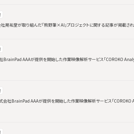
報
と株式会社晃祐堂が取り組んだ「熊野筆×AI」プロジェクトに関する記事が掲載さ
報
会社BrainPad AAAが提供を開始した作業映像解析サービス「COROKO Ana
報
社BrainPad AAAが提供を開始した作業映像解析サービス「COROKO An
報