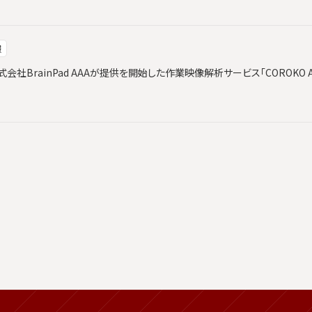
報
社BrainPad AAAが提供を開始した作業映像解析サービス「COROKO An