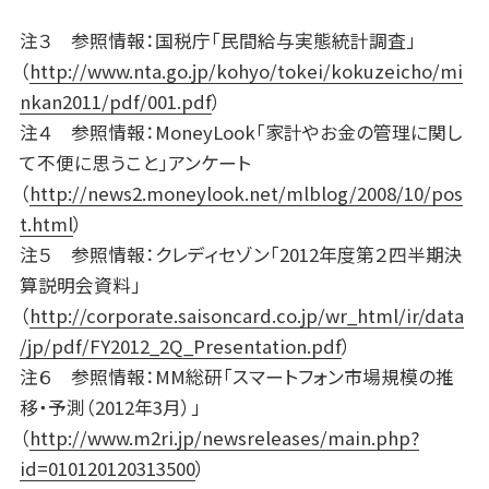
注３ 参照情報：国税庁「民間給与実態統計調査」
（
http://www.nta.go.jp/kohyo/tokei/kokuzeicho/mi
nkan2011/pdf/001.pdf
）
注４ 参照情報：MoneyLook「家計やお金の管理に関し
て不便に思うこと」アンケート
（
http://news2.moneylook.net/mlblog/2008/10/pos
t.html
）
注５ 参照情報：クレディセゾン「2012年度第２四半期決
算説明会資料」
（
http://corporate.saisoncard.co.jp/wr_html/ir/data
/jp/pdf/FY2012_2Q_Presentation.pdf
）
注６ 参照情報：MM総研「スマートフォン市場規模の推
移・予測（2012年3月）」
（
http://www.m2ri.jp/newsreleases/main.php?
id=010120120313500
）