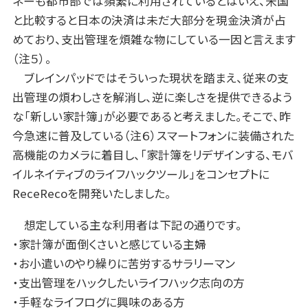
ネーも都市部では頻繁に利用されているとはいえ、米国
と比較すると日本の決済は未だ大部分を現金決済が占
めており、支出管理を煩雑な物にしている一因と言えます
（注５）。
ブレインパッドではそういった現状を踏まえ、従来の支
出管理の煩わしさを解消し、逆に楽しさを提供できるよう
な「新しい家計簿」が必要であると考えました。そこで、昨
今急速に普及している（注６）スマートフォンに装備された
高機能のカメラに着目し、「家計簿をリデザインする、モバ
イルネイティブのライフハックツール」をコンセプトに
ReceRecoを開発いたしました。
想定している主な利用者は下記の通りです。
・家計簿が面倒くさいと感じている主婦
・お小遣いのやり繰りに苦労するサラリーマン
・支出管理をハックしたいライフハック志向の方
・手軽なライフログに興味のある方