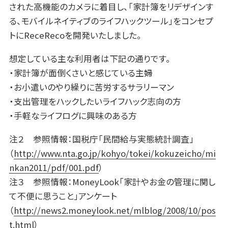
された高機能のカメラに着目し、「家計簿をリデザインす
る、モバイルネイティブのライフハックツール」をコンセプ
トにReceRecoを開発いたしました。
想定している主な利用者は下記の通りです。
・家計簿が面倒くさいと感じている主婦
・お小遣いのやり繰りに苦労するサラリーマン
・支出管理をハックしたいライフハック志向の方
・手軽なライフログに興味のある方
注２ 参照情報：国税庁「民間給与実態統計調査」
（
http://www.nta.go.jp/kohyo/tokei/kokuzeicho/mi
nkan2011/pdf/001.pdf
）
注３ 参照情報：MoneyLook「家計やお金の管理に関し
て不便に思うこと」アンケート
（
http://news2.moneylook.net/mlblog/2008/10/pos
t.html
）