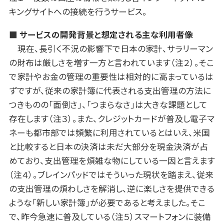
キングサイトへの接続を行うサービス。
■ サービスの開発背景と想定される主な利用者像
現在、長引く不況の影響下で日本の家計、サラリーマン
の財布は厳しさを増す一方と言われています（注２）。そこ
で家計やお金の管理の重要性は相対的に高まっているは
ずですが、従来の家計簿に代表される支出管理の方法に
つきものの「面倒さ」、「つまらなさ」は大きな課題として
存在します（注３）。また、クレジットカードが普及し電子マ
ネーも都市部では頻繁に利用されているとはいえ、米国
と比較すると日本の決済は未だ大部分を現金決済が占
めており、支出管理を煩雑な物にしている一因と言えます
（注４）。ブレインパッドではそういった現状を踏まえ、従来
の支出管理の煩わしさを解消し、逆に楽しさを提供できる
ような「新しい家計簿」が必要であると考えました。そこ
で、昨今急速に普及している（注５）スマートフォンに装備