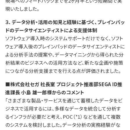
現場へのフィードバックまでを2ヶ月半という短期間で実
現いたしました。
３．データ分析・活用の知見と経験に基づく、ブレインパッ
ドのデータサイエンティストに
よる支援体制
ソフトウェア導入時のシステムサポートだけでなく、ソフト
ウェア導入後のブレインパッドのデータサイエンティストに
よる分析手法の提案や、データマイニングから得られた分
析結果のビジネスへの活用方法など、新たな企画や施策
につながる分析支援までを行える点が評価されました。
■
株式会社セガ
社長室
プロジェクト推進部
SEGA ID
推
進課長
小島
雄一郎様からのコメント
「さまざまな製品・サービスを通じて蓄積したデータをビ
ジネスで活用するには、多様なデータを統合して分析す
るインフラが必要だと考え、POC（*1）などを通して複数
のシステムを検討しました。データ分析の実務経験がな