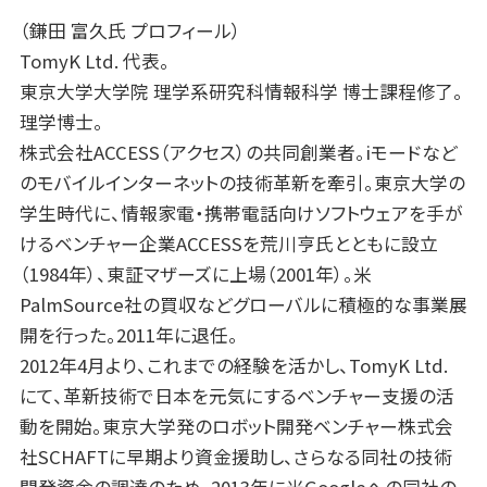
（鎌田 富久氏 プロフィール）
TomyK Ltd. 代表。
東京大学大学院 理学系研究科情報科学 博士課程修了。
理学博士。
株式会社ACCESS（アクセス）の共同創業者。iモードなど
のモバイルインターネットの技術革新を牽引。東京大学の
学生時代に、情報家電・携帯電話向けソフトウェアを手が
けるベンチャー企業ACCESSを荒川亨氏とともに設立
（1984年）、東証マザーズに上場（2001年）。米
PalmSource社の買収などグローバルに積極的な事業展
開を行った。2011年に退任。
2012年4月より、これまでの経験を活かし、TomyK Ltd.
にて、革新技術で日本を元気にするベンチャー支援の活
動を開始。東京大学発のロボット開発ベンチャー株式会
社SCHAFTに早期より資金援助し、さらなる同社の技術
開発資金の調達のため、2013年に米Googleへの同社の