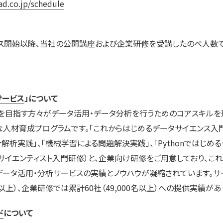
ad.co.jp/schedule
サービス開始以降、当社の公開講座および企業研修を受講したのべ人数で
サービス
」について
を目指す方々がデータ活用・データ分析を行うためのコアスキルを
人材育成プログラムです。「これからはじめるデータサイエンス入門」
解析実践」、「機械学習による問題解決実践」、「Pythonではじめ
サイエンティスト入門研修）と、企業向け研修をご用意しており、こ
データ活用・分析サービスの実績とノウハウが凝縮されています。サ
0名以上）、企業研修では累計60社（49,000名以上）への提供実績があ
ド
について