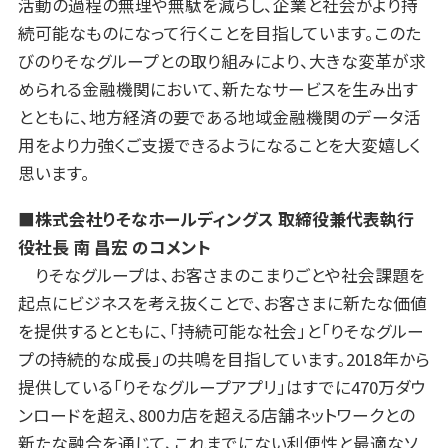
活動の過程の無理や無駄を減らし、企業と社会がより持
続可能なものになって行くことを目指しています。このた
びのりそなグループとの取り組みにより、大きな変革が求
められる金融機関において、新たなサービスを生み出す
とともに、地方経済の要である地域金融機関のデータ活
用をより力強くご支援できるようになることを大変嬉しく
思います。
■株式会社りそなホールディングス 取締役兼代表執行
役社長 南 昌宏 のコメント
りそなグループは、お客さまのこまりごとや社会課題を
起点にビジネスを考え抜くことで、お客さまに新たな価値
を提供するとともに、「持続可能な社会」と「りそなグルー
プの持続的な成長」の共鳴を目指しています。2018年から
提供している「りそなグループアプリ」はすでに470万ダウ
ンロードを超え、800カ店を超える店舗ネットワークとの
新たな融合を通じて、これまでにない利便性と最適なソ