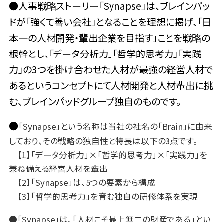
●人事戦略ストーリー「Synapse」は、ブレインパッ
ドが「強くて善い会社」となることを理想に掲げ、「日
本一の人材開発・輩出企業を目指す」ことを戦略の
根幹とし、「データ分析力」「哲学的思考力」「実践
力」の3つを掛け合わせた人材が最強の経営人材で
あるというコンセプトにて人材開発と人材輩出に挑
む、ブレインパッドグループ独自のものです。
●
「Synapse」という名称は当社の社名の「Brain」に由来
しており、その戦略の独自性と特長は以下の3点です。
【1】「データ分析力」×「哲学的思考力」×「実践力」を
兼ね備える経営人材を輩出
【2】「Synapse」は、5つの要素から構成
【3】「哲学的思考力」を育む独自の研修体系を実現
●「Synapse」は、「人材こそ最上無二の財産である」とい