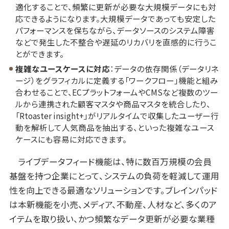
適化することで、頻繁に更新が必要な大規模データにも対
応できるようになります。大規模データであっても安定した
パフォーマンスを保ちながら、データソースのシステム障害
などで発生した不整合や遅延のリカバリを直感的に行うこ
とができます。
複雑なユースケースに対応
：データの依存関係（データリネ
ージ）をグラフィカルに定義する「ワークフロー」機能と組み
合わせることで、ECプラットフォームやCMSなど複数のツー
ルから連携された顧客マスタや商品マスタを統合したり、
「Rtoaster insight+」がリアルタイムで収集したユーザー行
動を解析して人気商品を抽出する、といった複雑なユース
ケースにも容易に対応できます。
ライブデータフィード機能は、特に数百万規模の会員
基盤を持つ企業にとって、システムの負荷を軽減して運用
性を向上できる最適なソリューションです。ブレインパッド
は本新機能を小売、メディア、不動産、人材など、多くのア
イテムを取り扱い、かつ頻繁なデータ更新が必要な業種