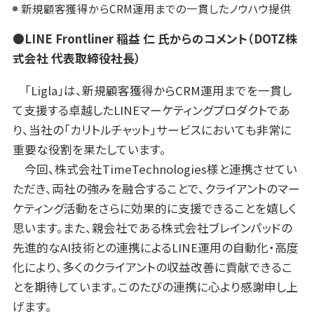
新規顧客獲得からCRM運用までの一貫したノウハウ提供
●LINE Frontliner 稲益 仁 氏からのコメント（DOTZ株
式会社 代表取締役社長）
「Ligla」は、新規顧客獲得からCRM運用までを一貫し
て支援する卓越したLINEマーケティングプロダクトであ
り、当社の「カリトルチャット」サービスにおいても非常に
重要な役割を果たしています。
今回、株式会社TimeTechnologies様と
連携
させてい
ただき、両社の強みを融合することで、クライアントのマー
ケティング活動をさらに効果的に支援できることを嬉しく
思います。また、親会社である株式会社ブレインパッドの
先進的なAI技術との連携によるLINE運用の自動化・高度
化により、多くのクライアントの収益改善に貢献できるこ
とを期待しています。このたびの
連携
に心より感謝申し上
げます。