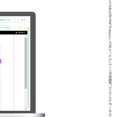
ブレインパッドのBtoC向けMA「Probance」、HTMLメールコンテンツ作成機能「ファストビルダー」のカスタマイズサービスを提供開始