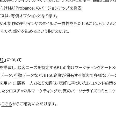
0日に株式会社ブレインパッドが発表した「ファストビルダー」機能に関す
C向けMA「Probance」のバージョンアップを発表
ビスは、有償オプションとなります。
告やWeb制作のデザインやスタイルに一貫性をもたせること。トルツメ
、空いた部分を詰めるという指示のこと。
ス）
」について
械学習を搭載し、顧客ニーズを特定するBtoC向けマーケティングオートメ
データ、行動データなど、BtoC企業が保有する膨大で多様なデ
を用いて、顧客一人ひとりの趣味・嗜好に基づいたレコメンド施策を
したクロスチャネルマーケティングで、真のパーソナライズコミュニケ
は
こちら
からご確認いただけます。