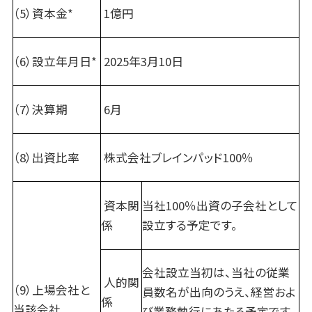
（5）資本金*
1億円
（6）設立年月日*
2025年3月10日
（7）決算期
6月
（8）出資比率
株式会社ブレインパッド100％
資本関
当社100％出資の子会社として
係
設立する予定です。
会社設立当初は、当社の従業
人的関
（9）上場会社と
員数名が出向のうえ、経営およ
係
当該会社
び業務執行にあたる予定です。