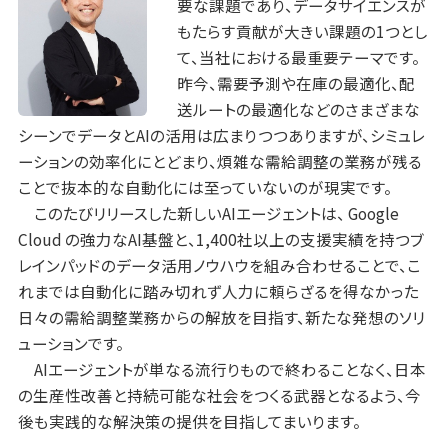
要な課題であり、データサイエンスが
もたらす貢献が大きい課題の1つとし
て、当社における最重要テーマです。
昨今、需要予測や在庫の最適化、配
送ルートの最適化などのさまざまな
シーンでデータとAIの活用は広まりつつありますが、シミュレ
ーションの効率化にとどまり、煩雑な需給調整の業務が残る
ことで抜本的な自動化には至っていないのが現実です。
このたびリリースした新しいAIエージェントは、 Google
Cloud の強力なAI基盤と、1,400社以上の支援実績を持つブ
レインパッドのデータ活用ノウハウを組み合わせることで、こ
れまでは自動化に踏み切れず人力に頼らざるを得なかった
日々の需給調整業務からの解放を目指す、新たな発想のソリ
ューションです。
AIエージェントが単なる流行りもので終わることなく、日本
の生産性改善と持続可能な社会をつくる武器となるよう、今
後も実践的な解決策の提供を目指してまいります。