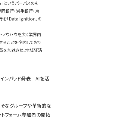
」というパーパスのも
静岡銀行・岩手銀行・京
ta Ignition」の
・ノウハウを広く業界内
することを企図しており
の変革を加速させ、地域経済
レインパッド発表 AIを活
、りそなグループや革新的な
ットフォーム参加者の開拓