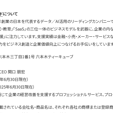
ド
について
年創業の日本を代表するデータ／AI活用のリーディングカンパニー
成・教育」「SaaS」の三位一体のビジネスモデルを武器に、企業の内
援」に注力しています。支援実績は金融・小売・メーカー・サービス
タの力をビジネス創造と企業価値向上につなげるお手伝いをしています
本木三丁目1番1号 六本木ティーキューブ
EO 関口 朋宏
5年6月30日現在）
025年6月30日現在）
通じて企業の経営改善を支援するプロフェッショナルサービス、プロ
記載されている会社名・商品名は、それぞれ各社の商標または登録商