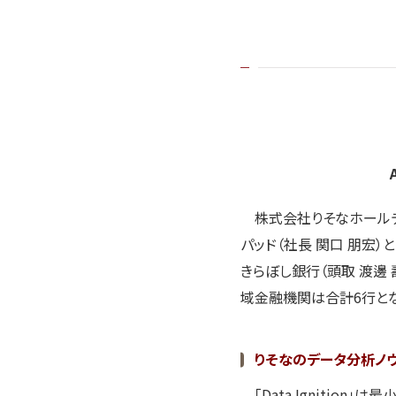
株式会社りそなホールディ
パッド（社長 関口 朋宏）と
きらぼし銀行（頭取 渡邊 壽
域金融機関は合計6行とな
りそなのデータ分析ノ
「Data Ignitio