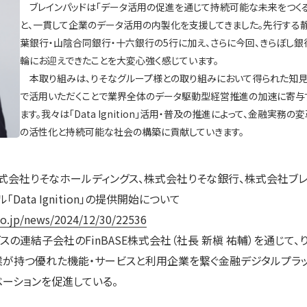
ブレインパッドは「データ活用の促進を通じて持続可能な未来をつくる
と、一貫して企業のデータ活用の内製化を支援してきました。先行する
葉銀行・山陰合同銀行・十六銀行の5行に加え、さらに今回、きらぼし銀行を「Da
輪にお迎えできたことを大変心強く感じています。
本取り組みは、りそなグループ様との取り組みにおいて得られた知見
で活用いただくことで業界全体のデータ駆動型経営推進の加速に寄与
ます。我々は「Data Ignition」活用・普及の推進によって、金融実務
の活性化と持続可能な社会の構築に貢献していきます。
0日 株式会社りそなホールディングス、株式会社りそな銀行、株式会社ブ
ata Ignition」の提供開始について
co.jp/news/2024/12/30/22536
グスの連結子会社のFinBASE株式会社（社長 新槇 祐輔）を通じて
業が持つ優れた機能・サービスと利用企業を繋ぐ金融デジタルプラ
ベーションを促進している。