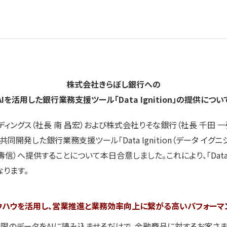
株式会社きらぼし銀行への
AIを活用した銀行業務支援ツール「Data Ignition」の提供につい
ングス（社長 南 昌宏）および株式会社りそな銀行（社長 千田 一
共同開発した銀行業務支援ツール「Data Ignition（データ イグニシ
信）へ提供することについて本日合意しました。これにより、「Data I
ります。
ウハウを活用し、営業推進と業務効率向上に繋がる高いパフォーマ
n」は最小限のデータをAIに読み込ませるだけで、金融商品に対するお客