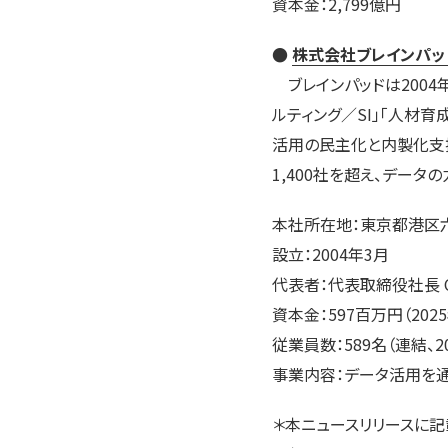
資本金：2,799億円
●
株式会社ブレインパッ
ブレインパッドは2004
ルティング／SI」「人材育
活用の民主化と内製化支
1,400社を超え、デー
本社所在地：東京都港区六
設立：2004年3月
代表者：代表取締役社長 C
資本金：597百万円（202
従業員数：589名（連結、2
事業内容：データ活用を
＊本ニュースリリースに