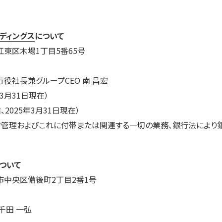
ディングス
について
東区木場1丁目5番65号
役社長兼グループCEO 南 昌宏
年3月31日現在）
、2025年3月31日現在）
営管理およびこれに付帯または関連する一切の業務、銀行法により
ついて
市中央区備後町2丁目2番1号
千田 一弘