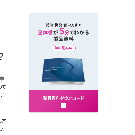
特徴・機能・使い方まで
5
全体像
が
分
でわかる
製品資料
無料配布中
？
争
って
」こ
製
品
資
料
ダ
ウ
ン
ロ
ー
ド
の答
い