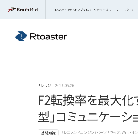
Rtoaster - Webもアプリもパーソナライズ (アールトースター)
ナレッジ
2026.05.26
F2転換率を最大化
型」コミュニケーシ
#レコメンドエンジン
#パーソナライズ
#Web・オ
基礎知識