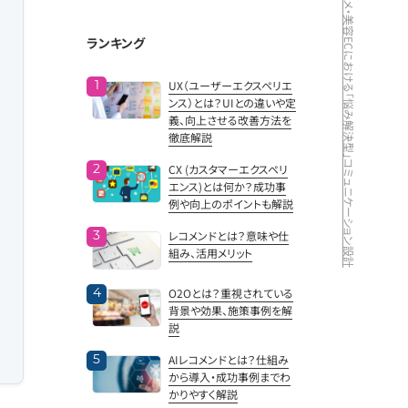
F2転換率を最大化するには？コスメ・美容ECにおける「悩み解決型」コミュニケーション設計
ランキング
UX（ユーザーエクスペリエ
ンス）とは？UIとの違いや定
義、向上させる改善方法を
徹底解説
CX (カスタマーエクスペリ
エンス)とは何か？成功事
例や向上のポイントも解説
レコメンドとは？意味や仕
組み、活用メリット
O2Oとは？重視されている
背景や効果、施策事例を解
説
AIレコメンドとは？仕組み
から導入・成功事例までわ
かりやすく解説