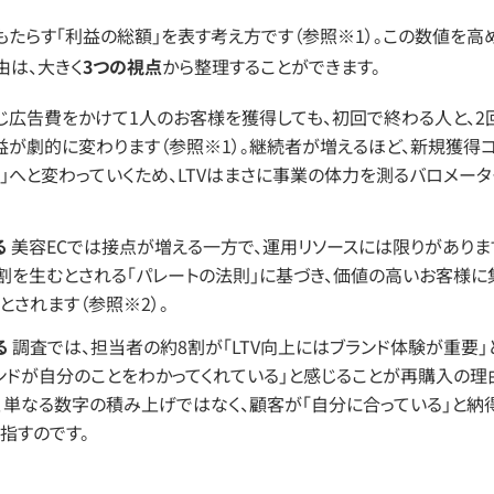
もたらす「利益の総額」を表す考え方です（参照※1）。この数値を高
由は、大きく
3つの視点
から整理することができます。
じ広告費をかけて1人のお客様を獲得しても、初回で終わる人と、2
益が劇的に変わります（参照※1）。継続者が増えるほど、新規獲得
」へと変わっていくため、LTVはまさに事業の体力を測るバロメータ
る
美容ECでは接点が増える一方で、運用リソースには限りがありま
8割を生むとされる「パレートの法則」に基づき、価値の高いお客様に
とされます（参照※2）。
る
調査では、担当者の約8割が「LTV向上にはブランド体験が重要」
ンドが自分のことをわかってくれている」と感じることが再購入の理
とは、単なる数字の積み上げではなく、顧客が「自分に合っている」と納
指すのです。