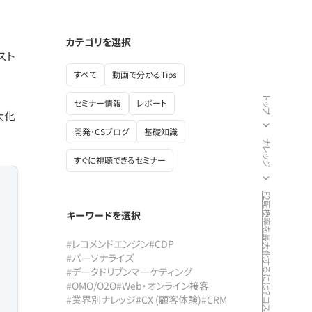
カテゴリを選択
スト
すべて
動画で分かるTips
トップ
セミナー情報
レポート
大化
開発・CSブログ
基礎知識
ナレッジ
すぐに視聴できるセミナー
キーワードを選択
#レコメンドエンジン
#CDP
#パーソナライズ
#データドリブンマーケティング
#OMO/O2O
#Web・オンライン接客
#業界別ナレッジ
#CX (顧客体験)
#CRM