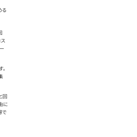
める
回
コス
ー
す。
集
と回
由に
得で