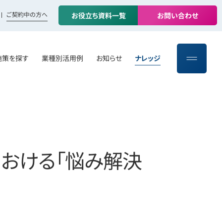
ご契約中の方へ
お
役
立
ち
資
料
一
覧
お
問
い
合
わ
せ
施策を探す
業種別活用例
お知らせ
ナレッジ
における「悩み解決