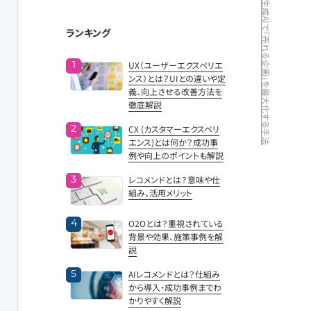
「特集ページ」作成の工数を激減！生成AIで「売れる企画」を最大化する手法
ランキング
UX（ユーザーエクスペリエ
ンス）とは？UIとの違いや定
義、向上させる改善方法を
徹底解説
CX (カスタマーエクスペリ
エンス)とは何か？成功事
例や向上のポイントも解説
レコメンドとは？意味や仕
組み、活用メリット
O2Oとは？重視されている
背景や効果、施策事例を解
説
AIレコメンドとは？仕組み
から導入・成功事例までわ
かりやすく解説