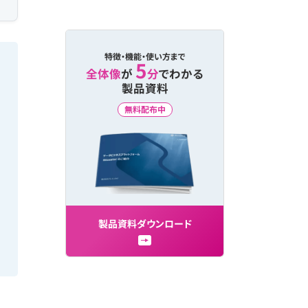
特徴・機能・使い方まで
5
全体像
が
分
でわかる
製品資料
無料配布中
製
品
資
料
ダ
ウ
ン
ロ
ー
ド