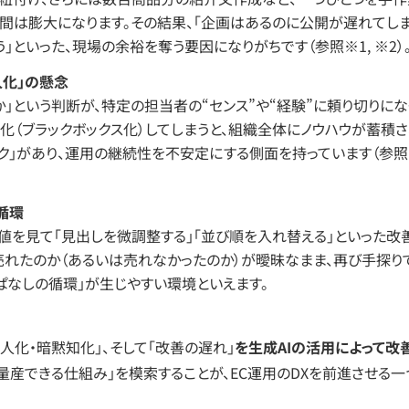
間は膨大になります。その結果、「企画はあるのに公開が遅れてしま
といった、現場の余裕を奪う要因になりがちです（参照※1, ※2）
人化」の懸念
」という判断が、特定の担当者の“センス”や“経験”に頼り切りにな
化（ブラックボックス化）してしまうと、組織全体にノウハウが蓄積
スク」があり、運用の継続性を不安定にする側面を持っています（参照
循環
値を見て「見出しを微調整する」「並び順を入れ替える」といった改
売れたのか（あるいは売れなかったのか）が曖昧なまま、再び手探り
ぱなしの循環」が生じやすい環境といえます。
人化・暗黙知化」、そして「改善の遅れ」
を生成AIの活用によって改
量産できる仕組み」を模索することが、EC運用のDXを前進させる一