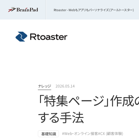
Rtoaster - Webもアプリもパーソナライズ (アールトースター)
ナレッジ
2026.05.14
「特集ページ」作成
する手法
#Web・オンライン接客
#CX (顧客体験)
基礎知識