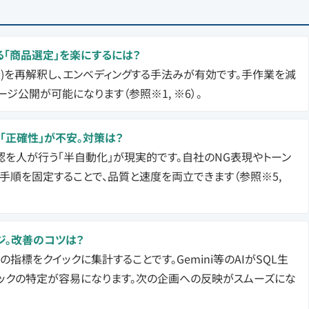
る「商品選定」を楽にするには？
像)を再解釈し、エンベディングする手法みが有効です。手作業を減
ジ公開が可能になります（参照※1, ※6）。
や「正確性」が不安。対策は？
確認を人が行う「半自動化」が現実的です。自社のNG表現やトーン
る手順を固定することで、品質と速度を両立できます（参照※5,
ジ。改善のコツは？
」の指標をクイックに集計することです。Gemini等のAIがSQL生
ネックの特定が容易になります。次の企画への反映がスムーズにな