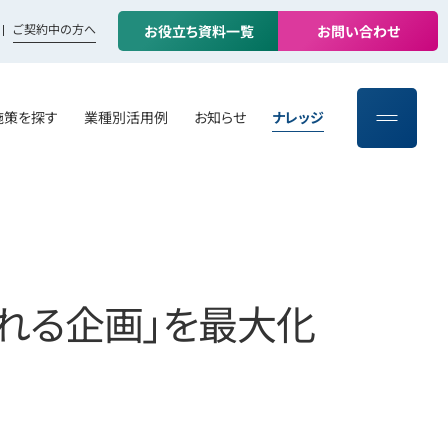
ご契約中の方へ
お
役
立
ち
資
料
一
覧
お
問
い
合
わ
せ
施策を探す
業種別活用例
お知らせ
ナレッジ
売れる企画」を最大化