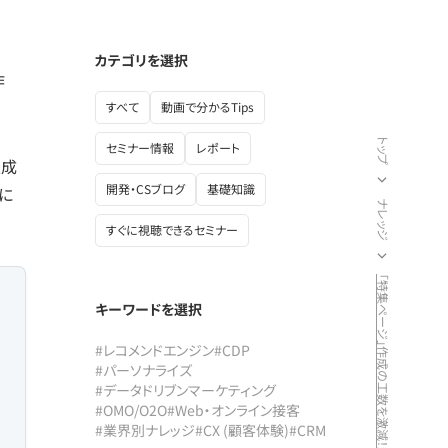
カテゴリを選択
作
すべて
動画で分かるTips
トップ
セミナー情報
レポート
生成
開発・CSブログ
基礎知識
に
ナレッジ
すぐに視聴できるセミナー
キーワードを選択
#レコメンドエンジン
#CDP
#パーソナライズ
#データドリブンマーケティング
#OMO/O2O
#Web・オンライン接客
#業界別ナレッジ
#CX (顧客体験)
#CRM