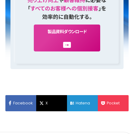
「
すべてのお客様への個別接客
」を
効率的に自動化する。
製
品
資
料
ダ
ウ
ン
ロ
ー
ド
Facebook
X
Hatena
Pocket