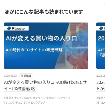
ほかにこんな記事も読まれています
" loading="lazy">
" load
2026.06.05
2026.0
基礎知識
AIが変える買い物の入り口 -AIO時代のECサ
20
イトUX改善戦略-
トが
#業界別ナレッジ
#Web・オンライン接客
#パーソナライズ
#業界
#レコメンドエンジン
#ピックアップ
#レコ