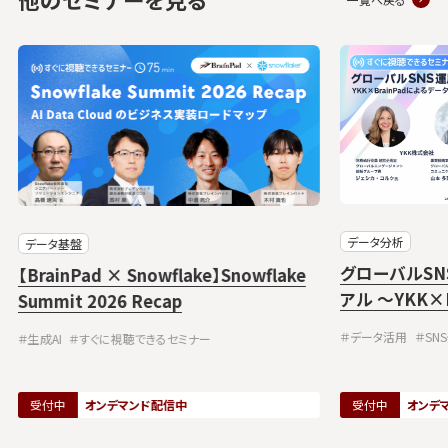
データ分析
データ基盤
グローバルS
【BrainPad × Snowflake】Snowflake
アル ～YKK×
Summit 2026 Recap
リブン・マー
＃データ活用
＃SN
＃生成AI
＃すぐに視聴できるセミナー
受付中
オンデマンド配信中
受付中
オンデ