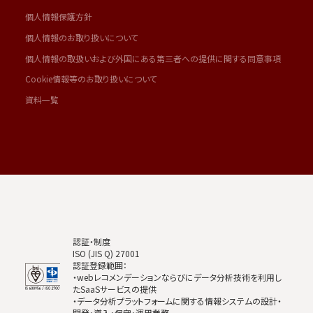
個人情報保護方針
個人情報のお取り扱いについて
個人情報の取扱いおよび外国にある第三者への提供に関する同意事項
Cookie情報等のお取り扱いについて
資料一覧
認証・制度
ISO (JIS Q) 27001
認証登録範囲：
・webレコメンデーションならびにデータ分析技術を利用し
たSaaSサービスの提供
・データ分析プラットフォームに関する情報システムの設計・
開発・導入・保守・運用業務