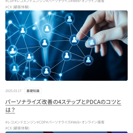
#CDP
#レコメンドエンジン
#パーソナライズ
#Web・オンライン接客
#CX (顧客体験)
2025.03.17
基礎知識
パーソナライズ改善の4ステップとPDCAのコツと
は？
#レコメンドエンジン
#CDP
#パーソナライズ
#Web・オンライン接客
#CX (顧客体験)