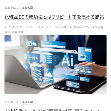
2025.06.11
基礎知識
化粧品ECの成功法とは？リピート率を高める施策
#レコメンドエンジン
#CDP
#パーソナライズ
#OMO/O2O
#Web・オンライン接客
#CX (顧客体験)
2025.05.30
基礎知識
Web接客ツールとは？種類や機能、導入のメリッ