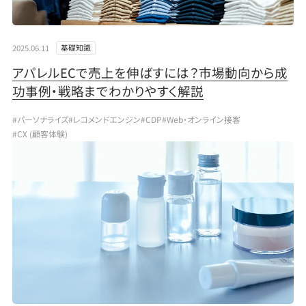
2025.06.11
基礎知識
アパレルECで売上を伸ばすには？市場動向から成
功事例・戦略までわかりやすく解説
#パーソナライズ
#レコメンドエンジン
#CDP
#Web・オンライン接客
#CX (顧客体験)