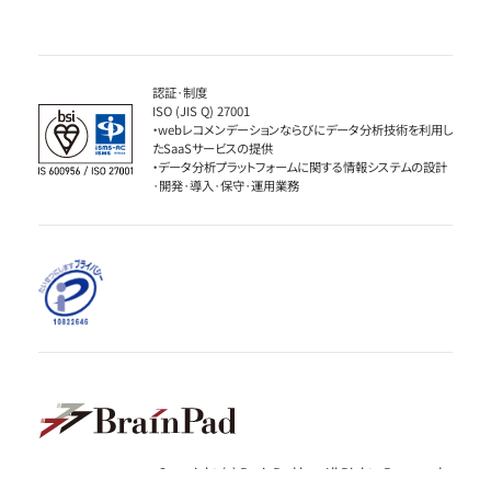
認証·制度
ISO (JIS Q) 27001
・webレコメンデーションならびにデータ分析技術を利用し
たSaaSサービスの提供
・データ分析プラットフォームに関する情報システムの設計
·開発·導入·保守·運用業務
Copyright (c) BrainPad lnc. All Rights Reserved.