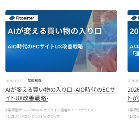
" loading="lazy">
" load
2026.06.05
2026.0
基礎知識
AIが変える買い物の入り口 -AIO時代のECサ
20
イトUX改善戦略-
トが
#業界別ナレッジ
#Web・オンライン接客
#パーソナライズ
#業界
#レコメンドエンジン
#ピックアップ
#レコ