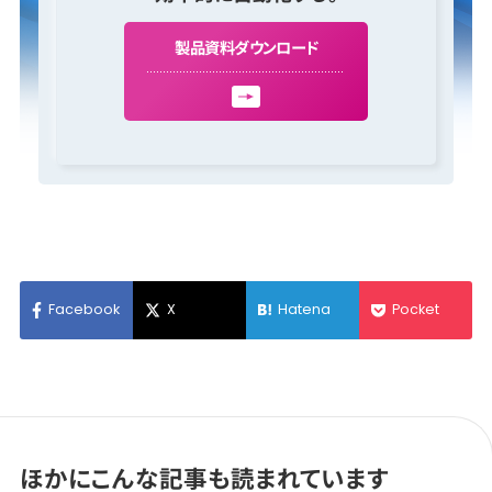
製
品
資
料
ダ
ウ
ン
ロ
ー
ド
Facebook
X
Hatena
Pocket
ほかにこんな記事も読まれています