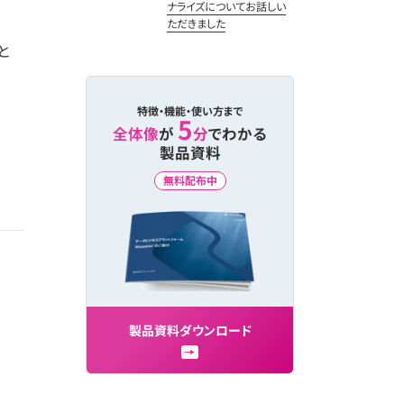
ナライズについてお話しい
ただきました
と
特徴・機能・使い方まで
5
全体像
が
分
でわかる
製品資料
無料配布中
製
品
資
料
ダ
ウ
ン
ロ
ー
ド