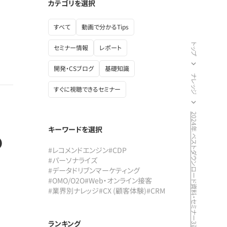
カテゴリを選択
すべて
動画で分かるTips
トップ
セミナー情報
レポート
開発・CSブログ
基礎知識
ナレッジ
すぐに視聴できるセミナー
2024年 ベストダウンロード資料・セミナー3選
キーワードを選択
の
#レコメンドエンジン
#CDP
#パーソナライズ
#データドリブンマーケティング
#OMO/O2O
#Web・オンライン接客
#業界別ナレッジ
#CX (顧客体験)
#CRM
ランキング