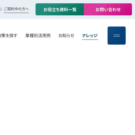
ご契約中の方へ
お
役
立
ち
資
料
一
覧
お
問
い
合
わ
せ
施策を探す
業種別活用例
お知らせ
ナレッジ