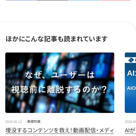
ほかにこんな記事も読まれています
" loading="lazy">
" load
2026.06.12
2026.0
基礎知識
埋没するコンテンツを救え！動画配信・メディ
AI