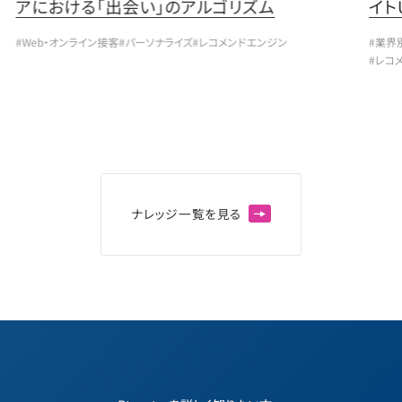
アにおける「出会い」のアルゴリズム
イト
#Web・オンライン接客
#パーソナライズ
#レコメンドエンジン
#業界
#レコ
ナ
レ
ッ
ジ
一
覧
を
見
る