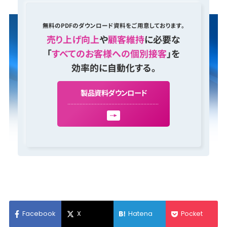
無料のPDFのダウンロード資料をご用意しております。
売り上げ向上
や
顧客維持
に必要な
「
すべてのお客様への個別接客
」を
効率的に自動化する。
製
品
資
料
ダ
ウ
ン
ロ
ー
ド
Facebook
X
Hatena
Pocket