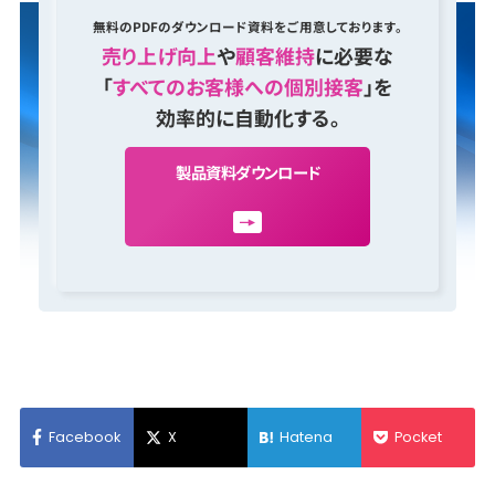
無料のPDFのダウンロード資料をご用意しております。
売り上げ向上
や
顧客維持
に必要な
「
すべてのお客様への個別接客
」を
効率的に自動化する。
製
品
資
料
ダ
ウ
ン
ロ
ー
ド
Facebook
X
Hatena
Pocket