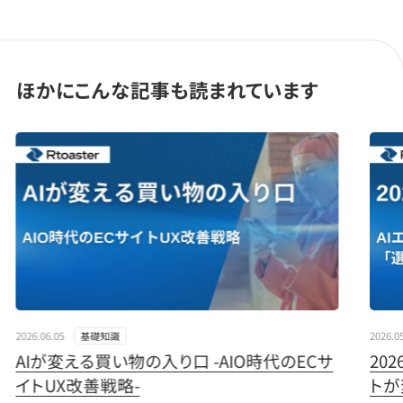
ほかにこんな記事も読まれています
" loading="lazy">
" load
2026.06.05
2026.0
基礎知識
AIが変える買い物の入り口 -AIO時代のECサ
20
イトUX改善戦略-
トが