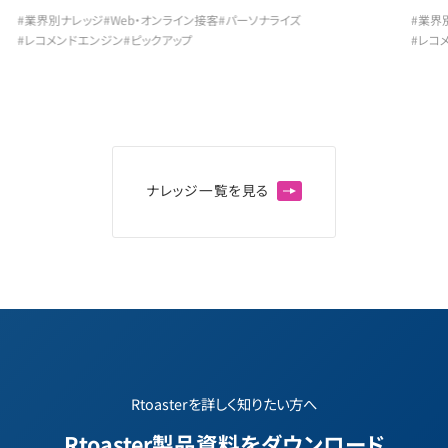
#業界別ナレッジ
#Web・オンライン接客
#パーソナライズ
#業界
#レコメンドエンジン
#ピックアップ
#レコ
ナ
レ
ッ
ジ
一
覧
を
見
る
Rtoasterを詳しく知りたい方へ
Rtoaster製品資料をダウンロード