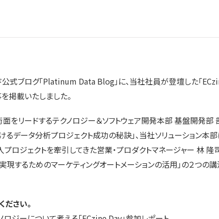
グ「Platinum Data Blog」に、当社社員が登壇した「ECzine D
事を掲載いたしました。
をリードするテクノロジー＆ソフトウェア開発本部 基盤開発部 部
けるデータ分析プロジェクト成功の秘訣」、当社ソリューション本
入プロジェクトを牽引してきた営業・プロダクトマネージャー 林 隆
を実現するためのマーケティングオートメーションの活用」の２つの
ください。
ジーについて考える「ECzine Day」参加レポート