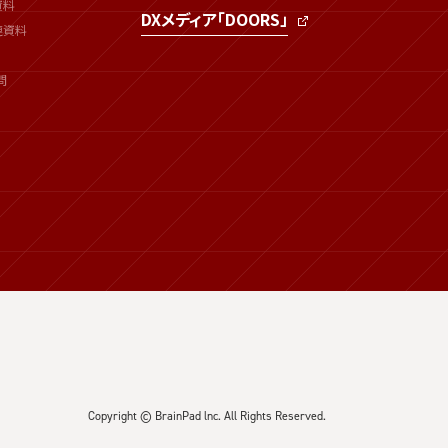
資料
DXメディア「DOORS」
連資料
問
Copyright © BrainPad lnc. All Rights Reserved.