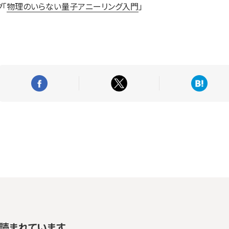
「
物理のいらない量子アニーリング入門
」
読まれています