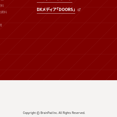
資料
DXメディア「DOORS」
連資料
問
Copyright © BrainPad lnc. All Rights Reserved.