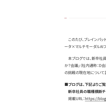
このたび、ブレインパッド公
ータ×マルチモーダルAI
本ブログでは、新卒社員
か？会議」（社内通称：D会議
の挑戦の現在地について語
■ブログは、下記よりご覧
新卒社員の職種横断チー
掲載URL：
https://blo