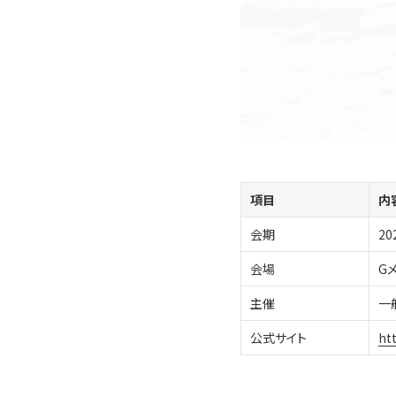
項目
内
会期
2
会場
G
主催
一
公式サイト
htt