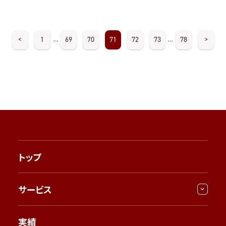
<
1
69
70
71
72
73
78
>
…
…
トップ
サービス
実績