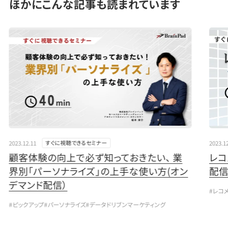
ほかにこんな記事も読まれています
" loading="lazy">
" load
2023.12.11
2023.1
すぐに視聴できるセミナー
顧客体験の向上で必ず知っておきたい、 業
レコ
界別「パーソナライズ」の上手な使い方(オン
配信
デマンド配信）
#レコ
#ピックアップ
#パーソナライズ
#データドリブンマーケティング