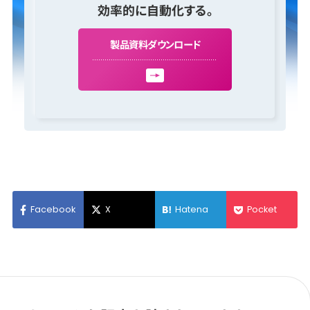
効率的に自動化する。
製
品
資
料
ダ
ウ
ン
ロ
ー
ド
Facebook
X
Hatena
Pocket