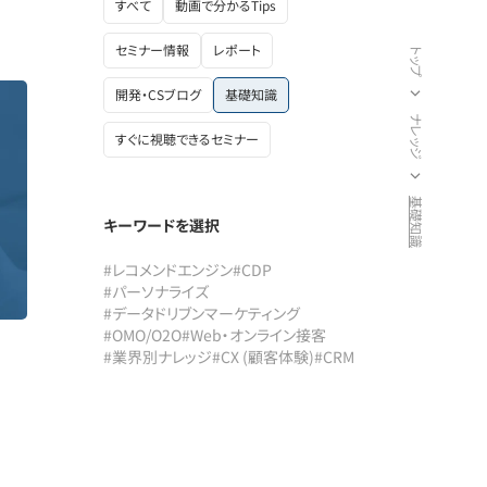
すべて
動画で分かるTips
セミナー情報
レポート
トップ
開発・CSブログ
基礎知識
ナレッジ
すぐに視聴できるセミナー
基礎知識
キーワードを選択
#レコメンドエンジン
#CDP
#パーソナライズ
#データドリブンマーケティング
#OMO/O2O
#Web・オンライン接客
#業界別ナレッジ
#CX (顧客体験)
#CRM