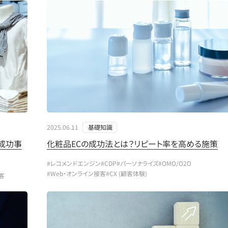
2025.06.11
基礎知識
成功事
化粧品ECの成功法とは？リピート率を高める施策
#レコメンドエンジン
#CDP
#パーソナライズ
#OMO/O2O
#Web・オンライン接客
#CX (顧客体験)
客