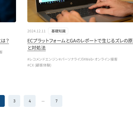
2024.12.11
基礎知識
とは？
ECプラットフォームとGAのレポートで生じるズレの
と対処法
客
#レコメンドエンジン
#パーソナライズ
#Web・オンライン接客
#CX (顧客体験)
3
4
7
…