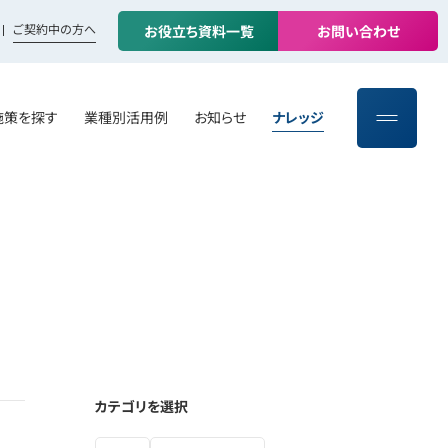
ご契約中の方へ
お
役
立
ち
資
料
一
覧
お
問
い
合
わ
せ
施策を探す
業種別活用例
お知らせ
ナレッジ
カテゴリを選択