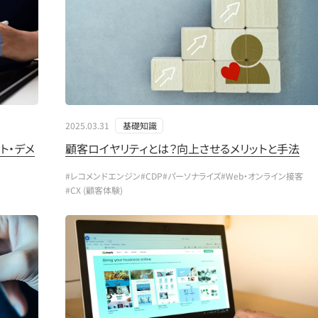
2025.03.31
基礎知識
ト・デメ
顧客ロイヤリティとは？向上させるメリットと手法
#レコメンドエンジン
#CDP
#パーソナライズ
#Web・オンライン接客
#CX (顧客体験)