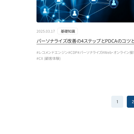
2025.03.17
基礎知識
パーソナライズ改善の4ステップとPDCAのコツ
#レコメンドエンジン
#CDP
#パーソナライズ
#Web・オンライン接
#CX (顧客体験)
1
2