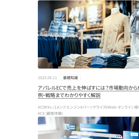
2025.06.11
基礎知識
アパレルECで売上を伸ばすには？市場動向から
例・戦略までわかりやすく解説
#CDP
#レコメンドエンジン
#パーソナライズ
#Web・オンライン接
#CX (顧客体験)