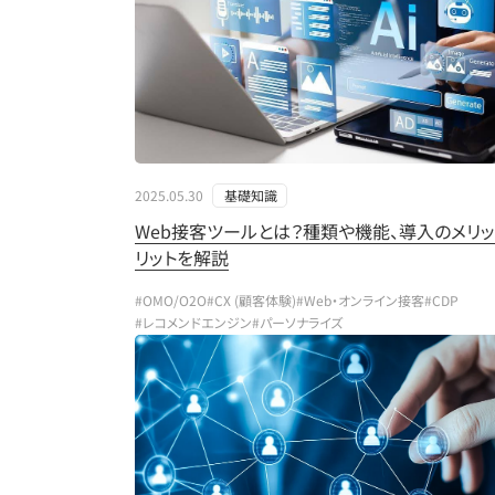
2025.05.30
基礎知識
Web接客ツールとは？種類や機能、導入のメリッ
リットを解説
#OMO/O2O
#CX (顧客体験)
#Web・オンライン接客
#CDP
#レコメンドエンジン
#パーソナライズ