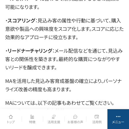
可能になります。
・
スコアリング
：見込み客の属性や行動に基づいて、購入
意欲や製品への興味度をスコア化します。スコアに応じた
効果的なアプローチに役立ちます。
・
リードナーチャリング
：メール配信などを通じて、見込み
客との関係性を築きます。最終的な購買につながりやす
いリードを醸成できます。
MAを活用した見込み客育成基盤の確立により、パーソナ
ライズ改善の精度も高まります。
MAについては、以下の記事もあわせてご覧ください。
MAで実現できるCX向上施策とは？
メニュー
トップ
特徴
活用支援
お客様の声
活用例
3-4. 顧客の行動に合わせた「Web接客ツール」