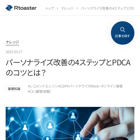
トップ
ナレッジ
パーソナライズ改善の4ステップとPDCA
記事を探す
ナレッジ
2025.03.17
パーソナライズ改善の4ステップとPDCA
のコツとは？
#レコメンドエンジン
#CDP
#パーソナライズ
#Web・オンライン接客
基礎知識
#CX (顧客体験)