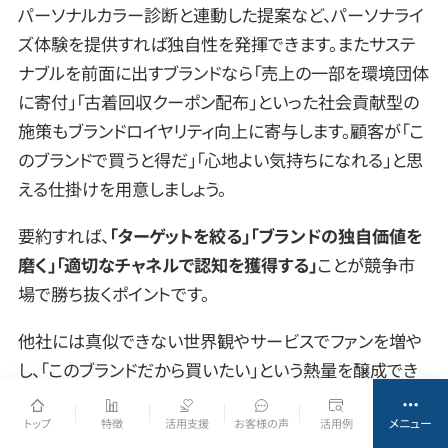
パーソナルカラー診断と連動した提案など、パーソナライ
ズ体験を提供すれば独自性を発揮できます。またサステ
ナブルを前面に出すブランドなら「売上の一部を環境団体
に寄付」「古着回収クーポン配布」といった社会貢献型の
施策もブランドロイヤリティ向上に寄与します。顧客が「こ
のブランドで買うと得だ」「心地よい気持ちになれる」と思
える仕掛けを用意しましょう。
要約すれば、
「ターゲットを絞る」「ブランドの独自価値を
磨く」「適切なチャネルで認知を獲得する」
ことが競争市
場で勝ち抜くポイントです。
他社には真似できない世界観やサービスでファンを増や
し、「このブランドだから買いたい」という熱量を醸成でき
れば、価格競争に巻き込まれにくい強いEC事業へと成長
メニュー
トップ
特徴
活用支援
お客様の声
活用例
できるでしょう。