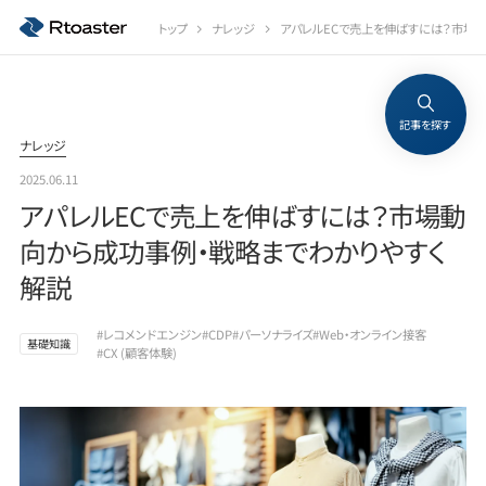
トップ
ナレッジ
アパレルECで売上を伸ばすには？市場
記事を探す
ナレッジ
2025.06.11
アパレルECで売上を伸ばすには？市場動
向から成功事例・戦略までわかりやすく
解説
#レコメンドエンジン
#CDP
#パーソナライズ
#Web・オンライン接客
基礎知識
#CX (顧客体験)