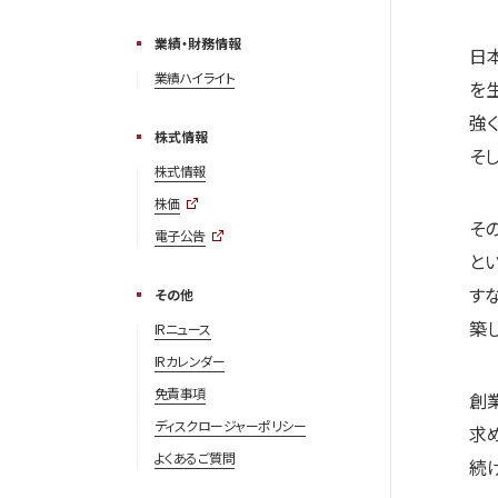
業績・財務情報
日
業績ハイライト
を
強
株式情報
そ
株式情報
株価
そ
電子公告
と
す
その他
築
IRニュース
IRカレンダー
免責事項
創
ディスクロージャーポリシー
求
よくあるご質問
続