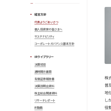
経営方針
代表よりごあいさつ
個人投資家の皆さまへ
サステナビリティ
コーポレートガバナンス基本方針
IRライブラリー
決算短信
適時開示書類
株
有価証券報告書
普
決算説明会資料
地
株主総会関連資料
し
リサーチレポート
役
IR動画