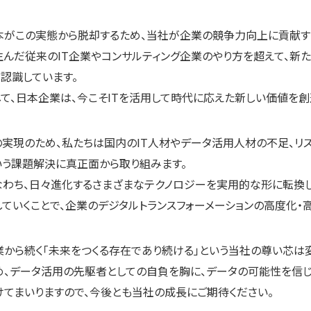
本がこの実態から脱却するため、当社が企業の競争力向上に貢献す
生んだ従来のIT企業やコンサルティング企業のやり方を超えて、新
く認識しています。
して、日本企業は、今こそITを活用して時代に応えた新しい価値を創
の実現のため、私たちは国内のIT人材やデータ活用人材の不足、リス
いう課題解決に真正面から取り組みます。
なわち、日々進化するさまざまなテクノロジーを実用的な形に転換
していくことで、企業のデジタルトランスフォーメーションの高度化・
業から続く「未来をつくる存在であり続ける」という当社の尊い芯は
め、データ活用の先駆者としての自負を胸に、データの可能性を信
けてまいりますので、今後とも当社の成長にご期待ください。