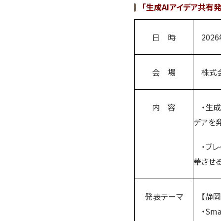
「生成
AI
アイデア共有発
日 時
2026
会 場
株式会
内 容
・生成
デアを
・ブレ
華させ
発表テーマ
【静岡
・Sma