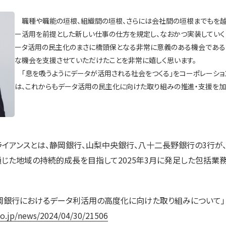
職種や職能の垣根、組織間の垣根、さらには会社間の垣根までもを越
ー活用を前提とした新しい仕事の仕方を規定し、なおかつ実装していく
ータ活用の民主化のまさに橋頭保となる非常に意義のある機会であると
な機会を支援させていただけたことを非常に嬉しく思います。
「息を吸うようにデータが活用される社会をつくる」をコーポレーショ
は、これからもデータ活用の民主化に向けた取り組みの推進・支援を加
 アライアンスとは、静岡銀行、山梨中央銀行、八十二長野銀行の3行
じた地域の持続的成長を目指して2025年3月に発足した包括業務
「静岡銀行におけるデータ利活用の高度化に向けた取り組みについて」
co.jp/news/2024/04/30/21506