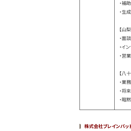
・補助
・生成
【山梨
・面談
・イン
・営業
【八十
・業務
・将来
・暗黙
株式会社ブレインパッド 副社