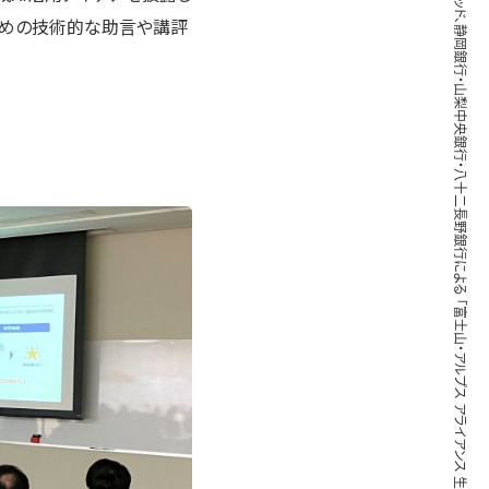
ブレインパッド、静岡銀行・山梨中央銀行・八十二長野銀行による 「富士山・アルプス アライアンス 生成AIアイデア共有発表会」の開催を支援
ための技術的な助言や講評