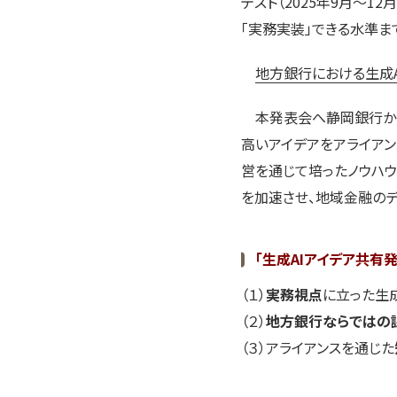
テスト（2025年9月～
「実務実装」できる水準ま
地方銀行における生成A
本発表会へ静岡銀行から
高いアイデアをアライアン
営を通じて培ったノウハウ
を加速させ、地域金融の
「生成
AI
アイデア共有発
（１）
実務視点
に立った生
（２）
地方銀行ならではの
（３）アライアンスを通じた