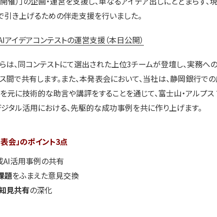
12月開催）」の企画・運営を支援し、単なるアイデア出しにとどまらず
で引き上げるための伴走支援を行いました。
Iアイデアコンテストの運営支援（本日公開）
は、同コンテストにて選出された上位3チームが登壇し、実務へ
ス間で共有します。また、本発表会において、当社は、静岡銀行で
を元に技術的な助言や講評をすることを通じて、富士山・アルプス
デジタル活用における、先駆的な成功事例を共に作り上げます。
表会」のポイント
3
点
成AI活用事例の共有
課題
をふまえた意見交換
知見共有
の深化