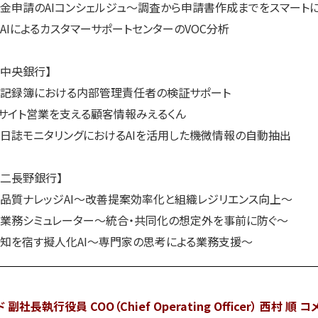
金申請のAIコンシェルジュ～調査から申請書作成までをスマート
AIによるカスタマーサポートセンターのVOC分析
中央銀行】
記録簿における内部管理責任者の検証サポート
サイト営業を支える顧客情報みえるくん
日誌モニタリングにおけるAIを活用した機微情報の自動抽出
二長野銀行】
品質ナレッジAI～改善提案効率化と組織レジリエンス向上～
業務シミュレーター～統合・共同化の想定外を事前に防ぐ～
知を宿す擬人化AI～専門家の思考による業務支援～
長執行役員 COO（Chief Operating Officer） 西村 順 コ