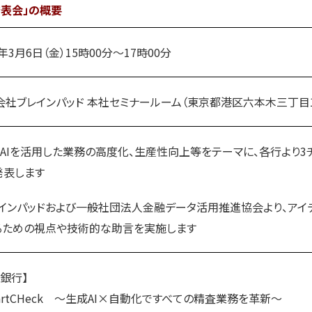
表会」の概要
年3月6日（金）15時00分～17時00分
社ブレインパッド 本社セミナールーム（東京都港区六本木三丁目1
AIを活用した業務の高度化、生産性向上等をテーマに、各行より3チ
発表します
インパッドおよび一般社団法人金融データ活用推進協会より、アイ
るための視点や技術的な助言を実施します
銀行】
rtCHeck ～生成AI×自動化ですべての精査業務を革新～