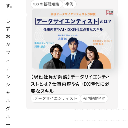
DXの基礎知識
事例
す。
し
ず
お
か
フ
ィ
ナ
ン
【現役社員が解説】データサイエンティ
ストとは？仕事内容やAI・DX時代に必
シ
要なスキル
ャ
データサイエンティスト
AI/機械学習
ル
グ
ル
ー