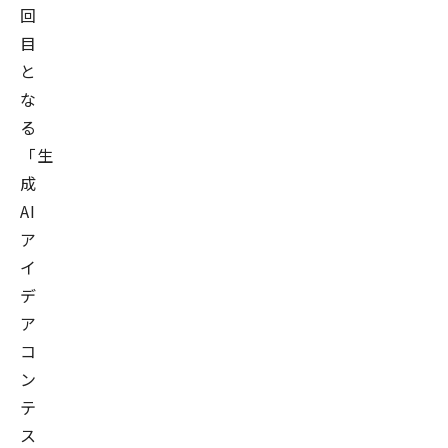
回
目
と
な
る
「生
成
AI
ア
イ
デ
ア
コ
ン
テ
ス