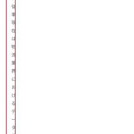
従
事。
現
在
は
物
流
業
界
に
お
け
る
デ
ー
タ