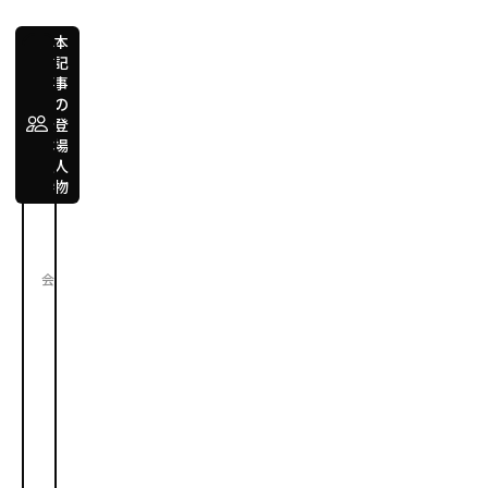
本
記
事
影
の
目
登
場
直
人
之
物
Naoyuki
Kageme
株
会社
式
会
社
し
ず
お
か
フ
ィ
ナ