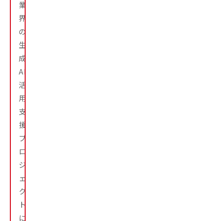
業
界
の
生
成
AI
活
用
支
援
プ
ロ
ジ
ェ
ク
ト
に