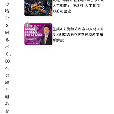
の
人工知能」 第2回：人工知能
強
（AI）の歴史
化
を
生成AIに淘汰されない人材スキ
図
ルと組織のあり方を経済産業省
る
が解説
べ
く、
DX
へ
の
取
り
組
み
を