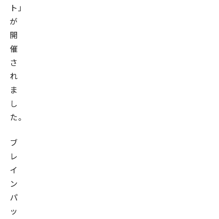
ト」
が
開
催
さ
れ
ま
し
た。
ブ
レ
イ
ン
パ
ッ