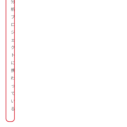
分
析
プ
ロ
ジ
ェ
ク
ト
に
携
わ
っ
て
い
る。