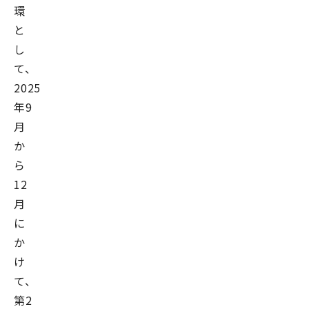
環
と
し
て、
2025
年9
月
か
ら
12
月
に
か
け
て、
第2