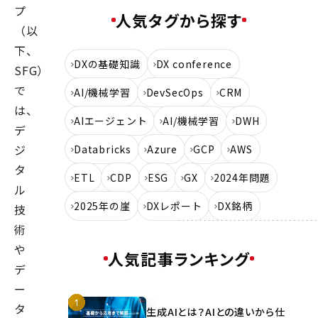
プ
人気タグから探す
（以
下、
DXの基礎知識
DX conference
SFG）
で
AI/機械学習
DevSecOps
CRM
は、
AIエージェント
AI/機械学習
DWH
デ
ジ
Databricks
Azure
GCP
AWS
タ
ETL
CDP
ESG
GX
2024年問題
ル
2025年の崖
DXレポート
DX銘柄
技
術
や
人気記事ランキング
デ
ー
タ
生成AIとは？AIとの違いから仕