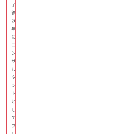
了
後、
2025
年
に
コ
ン
サ
ル
タ
ン
ト
と
し
て
ブ
レ