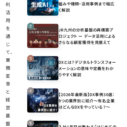
組みや種類・活用事例まで幅広
利
く解説
活
用
を
JR九州の分析基盤の再構築プ
通
ロジェクト ー データ活用による
さらなる顧客獲得を見据えて
じ
て、
業
DXとは？デジタルトランスフォー
務
メーションの意味や定義をわか
りやすく解説
変
革
と
【2026年最新版】DX事例30選：
経
9つの業界別に紹介～有名企業
はどんなDXをやっている？～
営
基
盤
入社1年目が教わる「はじめての