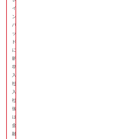
イ
ン
パ
ッ
ド
に
新
卒
入
社。
入
社
後
は、
金
融