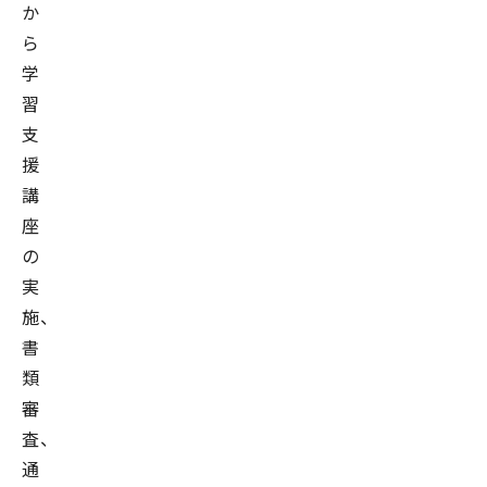
か
ら
学
習
支
援
講
座
の
実
施、
書
類
審
査、
通