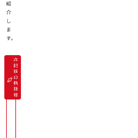
紹
介
し
ま
す。
本
記
事
コ
の
ン
サ
執
ル
筆
タ
者
ン
ト
平
見
健
悟