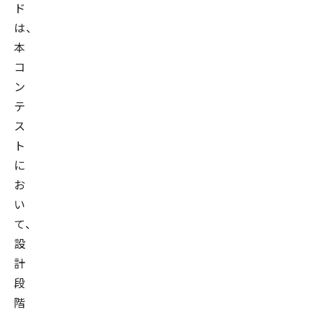
ド
は、
本
コ
ン
テ
ス
ト
に
お
い
て、
設
計
段
階