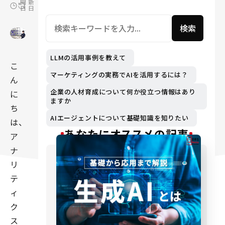
開
新
日
日
検索
LLMの活用事例を教えて
こ
マーケティングの実務でAIを活用するには？
ん
企業の人材育成について何か役立つ情報はあり
に
ますか
ち
AIエージェントについて基礎知識を知りたい
は、
あなたにオススメの記事
ア
ナ
リ
テ
ィ
ク
ス