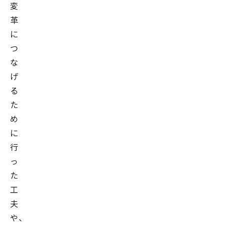
変
革
に
つ
な
げ
る
た
め
に
行
っ
た
工
夫
や、