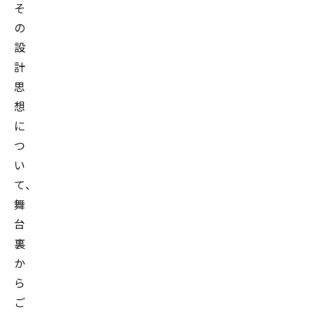
そ
の
設
計
思
想
に
つ
い
て、
舞
台
裏
か
ら
ご