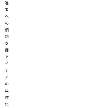
過
者
へ
の
個
別
支
援、
ア
イ
デ
ア
の
具
体
化