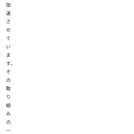
加
速
さ
せ
て
い
ま
す。
そ
の
取
り
組
み
の
一