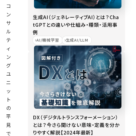
コ
ン
生成AI（ジェネレーティブAI）とは？Cha
サ
tGPTとの違いや仕組み・種類・活用事
ル
例
テ
AI/機械学習
生成AI/LLM
ィ
ン
グ
ユ
ニ
ッ
ト
の
平
DX（デジタルトランスフォーメーション）
とは？今さら聞けない意味・定義を分か
見
りやすく解説【2024年最新】
で