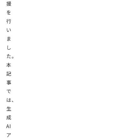
援
を
行
い
ま
し
た。
本
記
事
で
は、
生
成
AI
ア