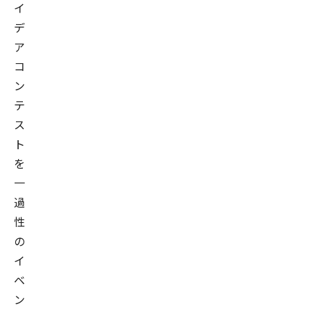
イ
デ
ア
コ
ン
テ
ス
ト
を
一
過
性
の
イ
ベ
ン