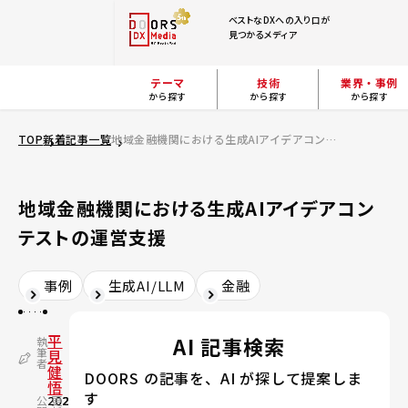
ベストなDXへの入り口が
見つかるメディア
テーマ
技術
業界・事例
から探す
から探す
から探す
TOP
新着記事一覧
地域金融機関における生成AIアイデアコンテストの運営支援
地域金融機関における生成AIアイデアコン
テストの運営支援
事例
生成AI/LLM
金融
平
AI 記事検索
執
筆
見
者
健
DOORS の記事を、AI が探して提案しま
悟
す
公
2026.02.19
更
2026.02.19