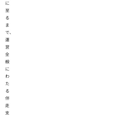
に
至
る
ま
で、
運
営
全
般
に
わ
た
る
伴
走
支