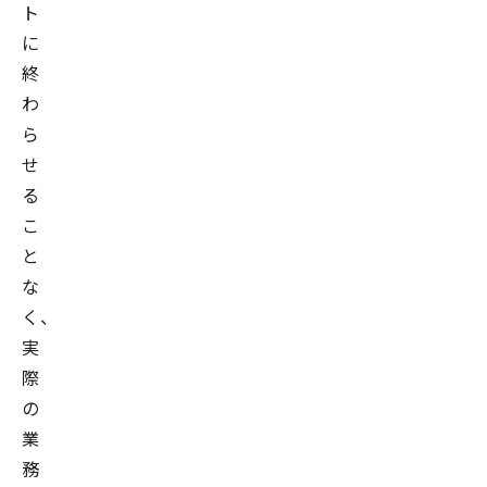
ト
に
終
わ
ら
せ
る
こ
と
な
く、
実
際
の
業
務