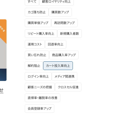
すべて
顧客ロイヤリティ向上
カゴ落ち防止
購買数アップ
購買単価アップ
再訪問数アップ
リピート購入率向上
新規購入者数
運用コスト
回遊率向上
買い忘れ防止
商品購入率アップ
解約阻止
カート投入率向上
ログイン率向上
メディア間連携
顧客ニーズの把握
クロスセル促進
せ
直帰率・離脱率の改善
会員登録率アップ