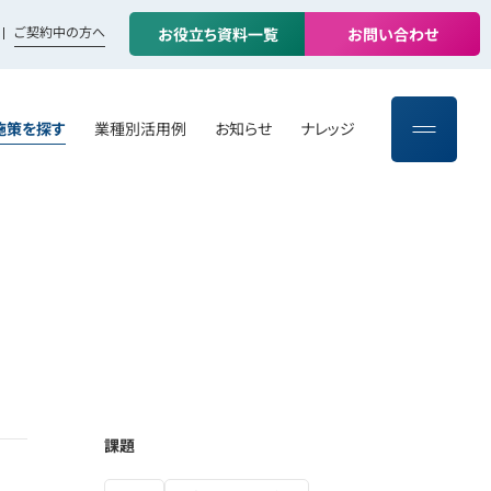
ご契約中の方へ
お
役
立
ち
資
料
一
覧
お
問
い
合
わ
せ
施策を探す
業種別活用例
お知らせ
ナレッジ
課題