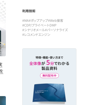
利用技術
#MA
#ポップアップ
#Web接客
#CDP/プライベートDMP
#シナリオメール
#パーソナライズ
#レコメンドエンジン
特徴・機能・使い方まで
5
全体像
が
分
でわかる
実
製品資料
を
無料配布中