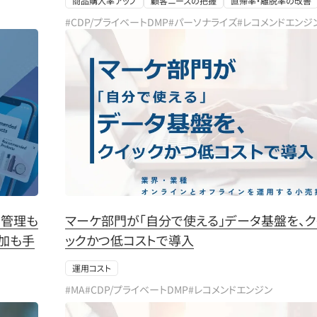
商品購入率アップ
顧客ニーズの把握
直帰率・離脱率の改善
#CDP/プライベートDMP
#パーソナライズ
#レコメンドエンジ
り管理も
マーケ部門が「自分で使える」データ基盤を、ク
加も手
ックかつ低コストで導入
運用コスト
#MA
#CDP/プライベートDMP
#レコメンドエンジン