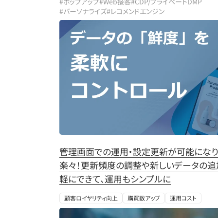
#ポップアップ
#Web接客
#CDP/プライベートDMP
#パーソナライズ
#レコメンドエンジン
管理画面での運用・設定更新が可能にな
楽々！更新頻度の調整や新しいデータの追
軽にできて、運用もシンプルに
顧客ロイヤリティ向上
購買数アップ
運用コスト