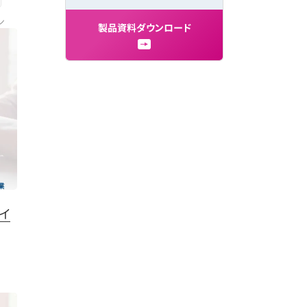
ン
製
品
資
料
ダ
ウ
ン
ロ
ー
ド
イ