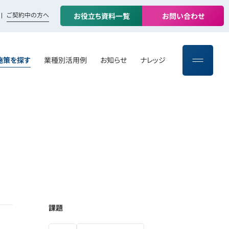
ご契約中の方へ
お
役
立
ち
資
料
一
覧
お
問
い
合
わ
せ
施策を探す
業種別活用例
お知らせ
ナレッジ
課題