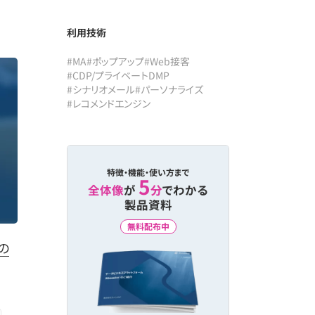
利用技術
#MA
#ポップアップ
#Web接客
#CDP/プライベートDMP
#シナリオメール
#パーソナライズ
#レコメンドエンジン
特徴・機能・使い方まで
5
全体像
が
分
でわかる
製品資料
無料配布中
の