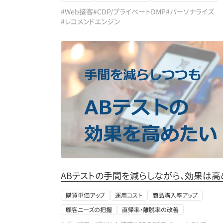
#Web接客
#CDP/プライベートDMP
#パーソナライズ
#レコメンドエンジン
ABテストの手間を減らしながら、効果は高
購買単価アップ
運用コスト
商品購入率アップ
顧客ニーズの把握
直帰率・離脱率の改善