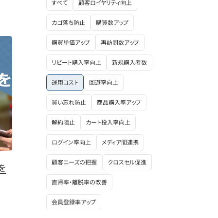
すべて
顧客ロイヤリティ向上
カゴ落ち防止
購買数アップ
購買単価アップ
再訪問数アップ
リピート購入率向上
新規購入者数
運用コスト
回遊率向上
買い忘れ防止
商品購入率アップ
解約阻止
カート投入率向上
ログイン率向上
メディア間連携
顧客ニーズの把握
クロスセル促進
を
直帰率・離脱率の改善
会員登録率アップ