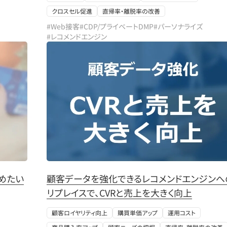
クロスセル促進
直帰率・離脱率の改善
#Web接客
#CDP/プライベートDMP
#パーソナライズ
#レコメンドエンジン
めたい
顧客データを強化できるレコメンドエンジンへ
リプレイスで、CVRと売上を大きく向上
顧客ロイヤリティ向上
購買単価アップ
運用コスト