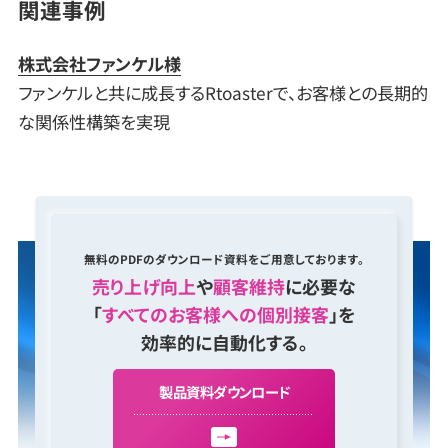
関連事例
株式会社ファンケル様
ファンケルと共に成長するRtoasterで、お客様との長期的
な関係性構築を実現
無料のPDFのダウンロード資料をご用意しております。
売り上げ向上
や
顧客維持
に必要な
「
すべてのお客様への個別接客
」を
効率的に自動化する。
製
品
資
料
ダ
ウ
ン
ロ
ー
ド