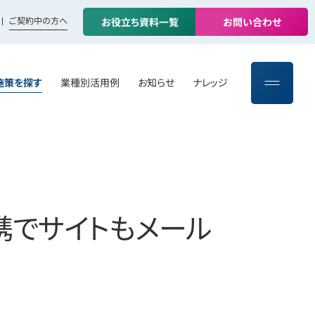
ご契約中の方へ
お
役
立
ち
資
料
一
覧
お
問
い
合
わ
せ
施策を探す
業種別活用例
お知らせ
ナレッジ
携でサイトもメール