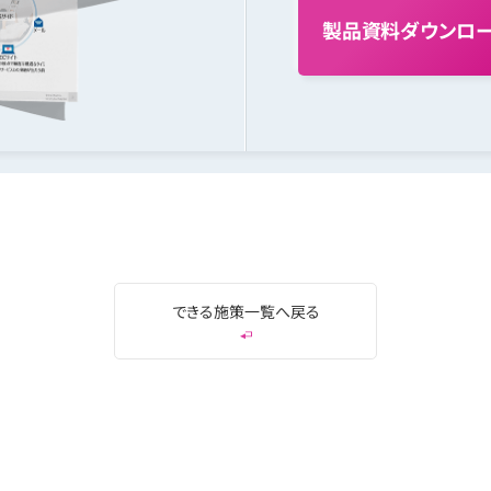
製
品
資
料
ダ
ウ
ン
ロ
できる施策一覧へ戻る