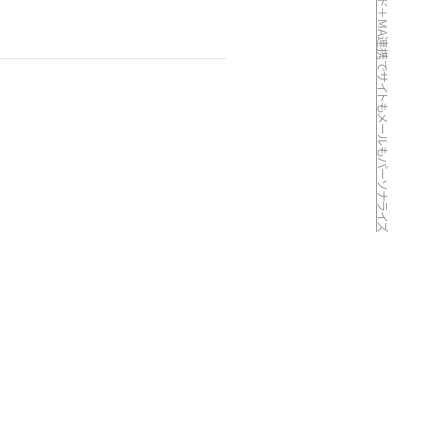
予約サイトのリピート促進。レコメンド＋MA連携でサイトもメールもパーソナライズ