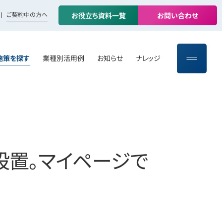
ご契約中の方へ
お
役
立
ち
資
料
一
覧
お
問
い
合
わ
せ
施策を探す
業種別活用例
お知らせ
ナレッジ
設置。マイページで